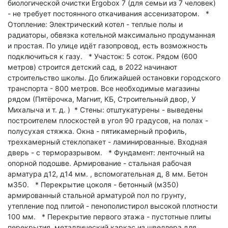
биологической очистки Ergоbох 7 (для семьи из 7 человек)
- не требует постоянного откачивания ассенизатором. *
Отопление: Электрический котел - теплые полы и
радиаторы, обвязка котельной максимально продуманная
и простая. По улице идёт газопровод, есть возможность
подключиться к газу. * Участок: 5 соток. Рядом (600
метров) строится детский сад, в 2022 начинают
строительство школы. До ближайшей остановки городского
транспорта - 800 метров. Все необходимые магазины
рядом (Пятёрочка, Магнит, КБ, Строительный двор, У
Михалыча и т. д. ) * Стены: отштукатурены - выведены
построителем плоскостей в угол 90 градусов, на полах -
полусухая стяжка. Окна - пятикамерный профиль,
трехкамерный стеклопакет - ламинированные. Входная
дверь - с терморазрывом. * Фундамент: ленточный на
опорной подошве. Армирование - стальная рабочая
арматура д12, д14 мм. , вспомогательная д, 8 мм. Бетон
м350. * Перекрытие цоколя - бетонный (м350)
армированный стальной арматурой пол по грунту,
утепление под плитой - пенополистирол высокой плотности
100 мм. * Перекрытие первого этажа - пустотные плиты
перекрытия, металлический каркас из швеллера для