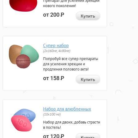
Препарат для усиления эрекции
нового поколения!
от 200
Р
Купить
Супер набор
(2х160мг, 4х80мг)
Попробуй все супер препараты
для усиления эрекции и
продления полового акта!
от 158
Р
Купить
Набор для влюбленных
(10х100 мг)
Набор для двоих, добавь страсти
в постель!
от 120
Р
Купить