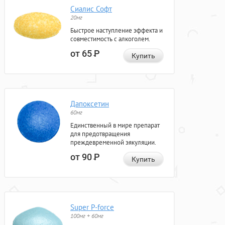
Сиалис Софт
20мг
Быстрое наступление эффекта и
совместимость с алкоголем.
от 65
Р
Купить
Дапоксетин
60мг
Единственный в мире препарат
для предотвращения
преждевременной эякуляции.
от 90
Р
Купить
Super P-force
100мг + 60мг