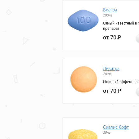
Виагра
100мг
Самый известный в 
препарат
от 70
Р
Левитра
20 мг
Мощный эффект на 5
от 70
Р
Сиалис Софт
20мг