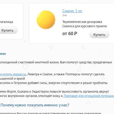
Сиалис 5 мг
5мг
лагалища
Терапевтическая дозировка
Сиалиса для курсового приема
Купить
от 60
Р
Купить
нами
олноценной счастливой инитмной жизни. Вам помогут средства, придагаемые
н купить черкассы
, Левитра и Сиалис, а также Попперсы помогут сделать
сыщенной и яркой
Ансомон и Гетропин добавят силы, энергии спортсменам и решат проблемы
ориамин Форте, Guarana и Экдистерон повысят выносливость организма, вернут
огих внутренних органов, омолодят кожу, и,
Препарат для улучшения потенци
Почему нужно покупать именно у нас?
территории России торговым представителем по продаже препаратов