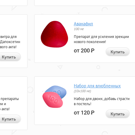
Аванафил
100 мг
евитра для
Препарат для усиления эрекции
 Дапоксетин
нового поколения!
вого акта!
от 200
Р
Купить
Купить
Набор для влюбленных
(10х100 мг)
 препараты
Набор для двоих, добавь страсти
ии и
в постель!
 акта!
от 120
Р
Купить
Купить