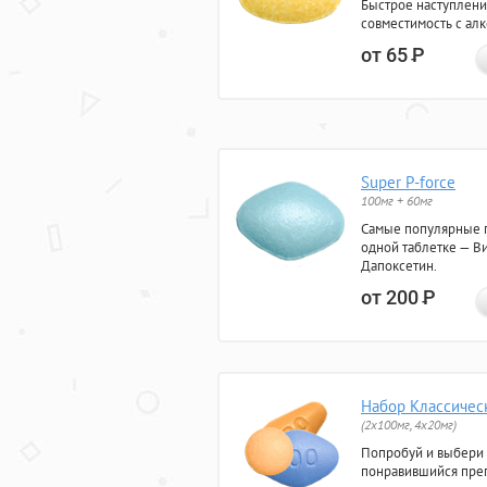
Быстрое наступлени
совместимость с ал
от 65
Р
Super P-force
100мг + 60мг
Самые популярные 
одной таблетке — Ви
Дапоксетин.
от 200
Р
Набор Классичес
(2x100мг, 4x20мг)
Попробуй и выбери
понравившийся преп