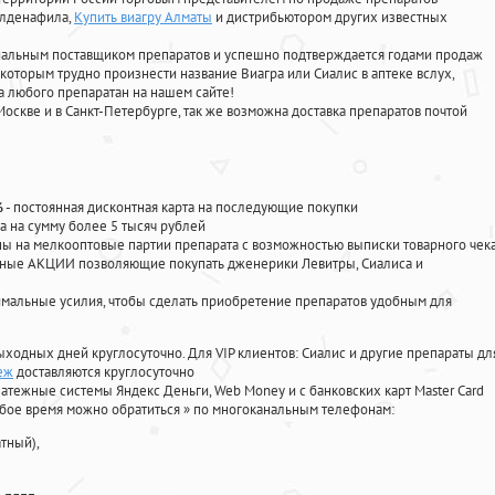
илденафила
,
Купить виагру Алматы
и дистрибьютором других известных
циальным поставщиком препаратов и успешно подтверждается годами продаж
 которым трудно произнести название Виагра или Сиалис в аптеке вслух,
 любого препаратан на нашем сайте!
Москве и в Санкт-Петербурге, так же возможна доставка препаратов почтой
%
- постоянная дисконтная карта на последующие покупки
а на сумму более 5 тысяч рублей
 на мелкооптовые партии препарата с возможностью выписки товарного чек
личные АКЦИИ позволяющие покупать дженерики Левитры, Сиалиса и
мальные усилия, чтобы сделать приобретение препаратов удобным для
ыходных дней круглосуточно. Для VIP клиентов: Сиалис и другие препараты дл
еж
доставляются круглосуточно
атежные системы Яндекс Деньги, Web Money и с банковских карт Master Card
юбое время можно обратиться
»
по многоканальным телефонам:
тный),