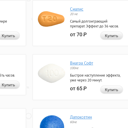
Сиалис
20 мг
мире
Самый долгоиграющий
препарат. Эффект до 36 часов.
от 70
Р
Купить
Купить
Виагра Софт
100мг
ть часов.
Быстрое наступление эффекта,
уже через 20 минут.
Купить
от 65
Р
Купить
Дапоксетин
60мг