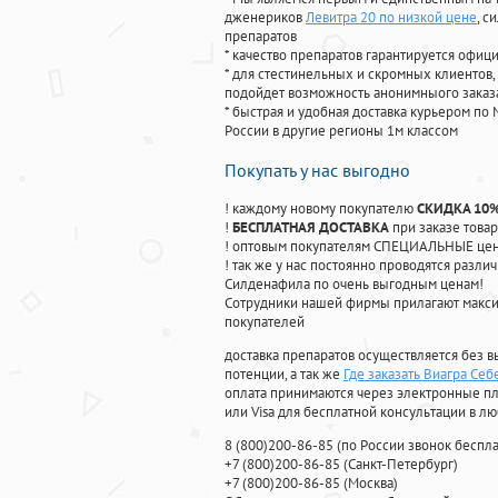
дженериков
Левитра 20 по низкой цене
, с
препаратов
* качество препаратов гарантируется офи
* для стестинельных и скромных клиентов,
подойдет возможность анонимныого заказа
* быстрая и удобная доставка курьером по 
России в другие регионы 1м классом
Покупать у нас выгодно
! каждому новому покупателю
СКИДКА 10
!
БЕСПЛАТНАЯ ДОСТАВКА
при заказе товар
! оптовым покупателям СПЕЦИАЛЬНЫЕ цены
! так же у нас постоянно проводятся раз
Силденафила по очень выгодным ценам!
Cотрудники нашей фирмы прилагают макси
покупателей
доставка препаратов осуществляется без в
потенции, а так же
Где заказать Виагра Себ
оплата принимаются через электронные пл
или Visa для бесплатной консультации в л
8
(800
)200-86-85
(
по России звонок беспла
+7
(800
)200-86-85
(
Санкт-Петербург)
+7
(800
)200-86-85
(
Москва)