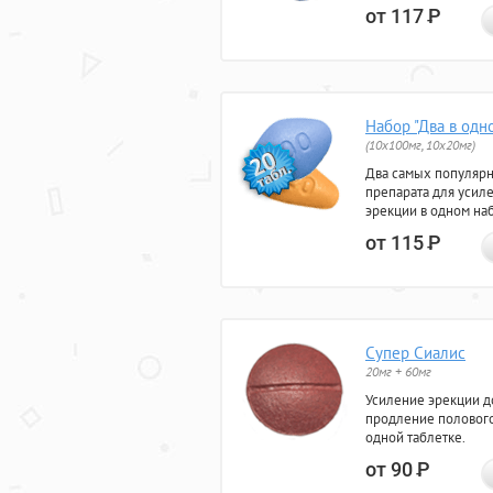
от 117
Р
Набор "Два в одн
(10x100мг, 10x20мг)
Два самых популяр
препарата для усил
эрекции в одном на
от 115
Р
Супер Сиалис
20мг + 60мг
Усиление эрекции до
продление полового
одной таблетке.
от 90
Р