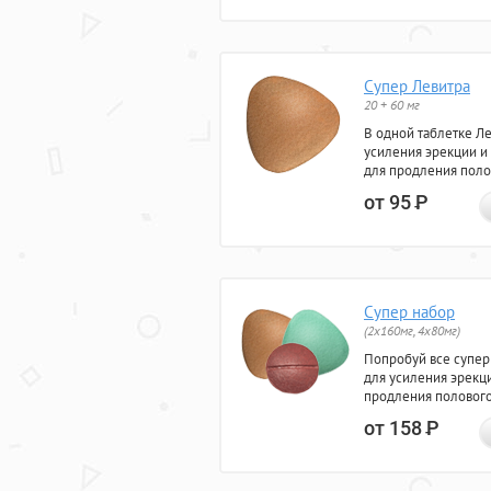
Супер Левитра
20 + 60 мг
В одной таблетке Л
усиления эрекции и
для продления поло
от 95
Р
Супер набор
(2х160мг, 4х80мг)
Попробуй все супер
для усиления эрекц
продления полового
от 158
Р