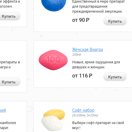
е эффекта и
Единственный в мире препарат
коголем.
для предотвращения
преждевременной эякуляции.
Купить
от 90
Р
Купить
Женская Виагра
100мг
препараты в
Новые, яркие ощущения для
агра и
девушек и женщин.
от 116
Р
Купить
Купить
кий
Софт набор
(3x100мг, 3x20мг)
 наиболее
Выбери софт-препарат на свой
арат.
вкус!