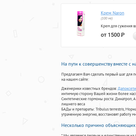
Крем Naron
(100 мг)
Крем для сужения в
от 1500
Р
На пути к совершенству вместе с 
Предлагаем Вам сделать первый шаг для п
на нашем сайте:
Дженерики известных брендов:
Дапоксети
интимную сторону Вашей жизни более на
Синтетические гормоны роста
: Динатроп, 
лишнего веса
БАДы и препараты:
Tribulus terrestris, М
утраченную энергию, восстановят работу мн
Несколько причино объясняющих 
* Мы являемся первым и единственным на 