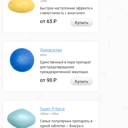
20мг
Быстрое наступление эффекта и
совместимость с алкоголем.
от 65
Р
Купить
Дапоксетин
60мг
Единственный в мире препарат
для предотвращения
преждевременной эякуляции.
от 90
Р
Купить
Super P-force
100мг + 60мг
Самые популярные препараты в
одной таблетке — Виагра и