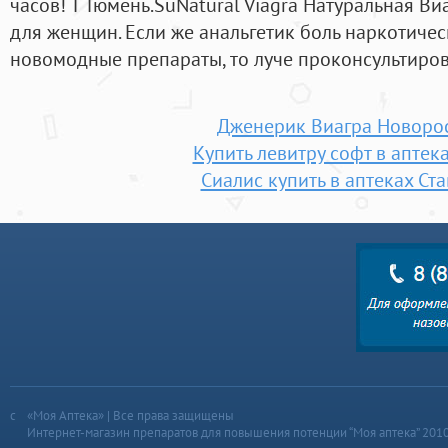
часов! Т Тюмень.SuNatural Viagra Натуральная 
для женщин. Если же анальгетик боль наркотичес
новомодные препараты, то луче проконсультиров
Дженерик Виагра Новоро
Купить левитру софт в аптек
Сиалис купить в аптеках Ст
«Моя Аптека» | Все права защищены
Интернет-магазин препаратов для повышения потенции “Моя аптека” 201