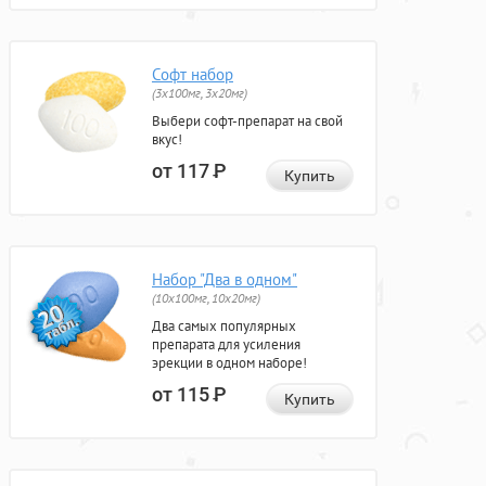
Софт набор
(3x100мг, 3x20мг)
Выбери софт-препарат на свой
вкус!
от 117
Р
Купить
Набор "Два в одном"
(10x100мг, 10x20мг)
Два самых популярных
препарата для усиления
эрекции в одном наборе!
от 115
Р
Купить