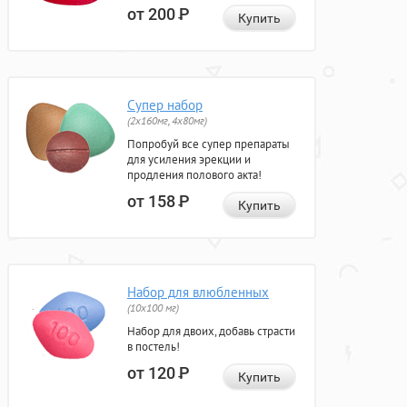
от 200
Р
Купить
Супер набор
(2х160мг, 4х80мг)
Попробуй все супер препараты
для усиления эрекции и
продления полового акта!
от 158
Р
Купить
Набор для влюбленных
(10х100 мг)
Набор для двоих, добавь страсти
в постель!
от 120
Р
Купить