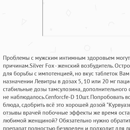
Проблемы с мужским интимным здоровьем могут
причинам.Silver Fox - женский возбудитель. Остр
для борьбы с импотенцией, но вкус таблеток Ва
назначении Левитры в дозах 5, 10 или 20 мг пац
стабильные дозы тамсулозина, дополнительного 
не наблюдалось.Cenforcfe-D 10шт. Попробовать 
блюда, сдобрить всё это хорошей дозой "Курвуазье
отзывы врачей побочные эффекты же время остат
любимой женщиной? Обязательно нужно обратить
препарат полностью безвреден и подходит для л