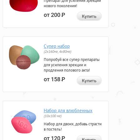
Препарат для усиления эрекции
нового поколения!
от 200
Р
Купить
Супер набор
(2х160мг, 4х80мг)
Попробуй все супер препараты
для усиления эрекции и
продления полового акта!
от 158
Р
Купить
Набор для влюбленных
(10х100 мг)
Набор для двоих, добавь страсти
в постель!
от 120
Р
Купить