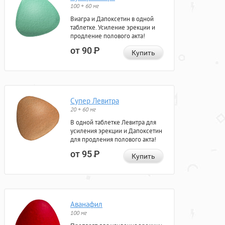
100 + 60 мг
Виагра и Дапоксетин в одной
таблетке. Усиление эрекции и
продление полового акта!
от 90
Р
Купить
Супер Левитра
20 + 60 мг
В одной таблетке Левитра для
усиления эрекции и Дапоксетин
для продления полового акта!
от 95
Р
Купить
Аванафил
100 мг