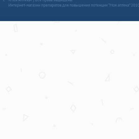
Интернет-магазин препаратов для повышения потенции “Моя аптека” 201