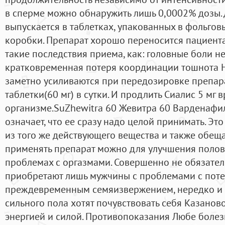
в сперме можно обнаружить лишь 0,0002% дозы.
выпускается в таблетках, упакованных в фольго
коробки. Препарат хорошо переносится пациент
такие последствия приема, как: головные боли 
кратковременная потеря координации тошнота 
заметно усиливаются при передозировке препара
таблетки(60 мг) в сутки. И продлить Сиалис 5 мг 
организме.SuZhewitra 60 Жевитра 60 Варденафил 
означает, что ее сразу надо целой принимать. Эт
из того же действующего вещества и также обещ
применять препарат можно для улучшения полов
проблемах с оргазмами. Совершенно не обязател
приобретают лишь мужчины с проблемами с поте
преждевременным семяизвержением, нередко и 
сильного пола хотят почувствовать себя Казанов
энергией и силой. Противопоказания Любе боле