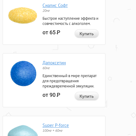
Сиалис Софт
20мг
Быстрое наступление эффекта и
совместимость с алкоголем.
от 65
Р
Купить
Дапоксетин
60мг
Единственный в мире препарат
для предотвращения
преждевременной эякуляции.
от 90
Р
Купить
Super P-force
100мг + 60мг