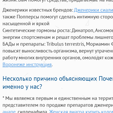
Дженерики известных брендов:
Дженерики сиалис
также Попперсы помогут сделать интимную стор
насыщенной и яркой
Синтетические гормоны роста
: Динатроп, Ансомо
энергии спортсменам и решат проблемы лишнего
БАДы и препараты:
Tribulus terrestris, Мориамин
повысят выносливость организма, вернут утрачен
работу многих внутренних органов, омолодят кожу
Воронеже инструкция
.
Несколько причино объясняющих Поче
именно у нас?
* Мы являемся первым и единственным на терри
представителем по продаже препаратов дженер
анапе
, силденафила
,
Женская виагра купить колом