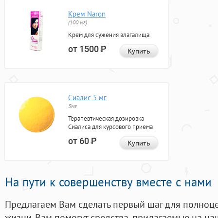
Крем Naron
(100 мг)
Крем для сужения влагалища
от 1500
Р
Купить
Сиалис 5 мг
5мг
Терапевтическая дозировка
Сиалиса для курсового приема
от 60
Р
Купить
На пути к совершенству вместе с нами
Предлагаем Вам сделать первый шаг для полноц
жизни. Вам помогут средства, придагаемые на на