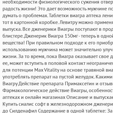
необходимости физиологического сужения отверс
радость жизни! Это дает возможность мужчине по
думать о проблемах. Таблетки виагра аптека лени
тот в картонной коробке. Левитру можно применят
выпуска. Все дженерики Виагры поступают в прод
блистере. Дженерик Виагра 150мг - теперь в одн
вещества! При правильном подходе к его приоб
использованию мужчина может значительно улуч
жизни. За то время, пока Виагра оказывает свое 
ее, может вступить в половой контакт неогранич
для потенции Max Vitality на основе травяной ви
употреблять препарат на пустой желудок. Каким
Виагру Действие препарата Примаксетин и отзыв
Фармакологическое действие Виагры, особеннос
аптеках и онлайн магазинах Описание и выпуск
Купить сиалис софт в железнодорожном дженерик 
до Силденафил Содержание в одной таблетке: За 