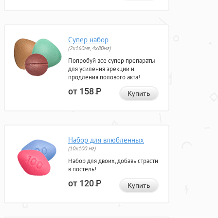
Супер набор
(2х160мг, 4х80мг)
Попробуй все супер препараты
для усиления эрекции и
продления полового акта!
от 158
Р
Купить
Набор для влюбленных
(10х100 мг)
Набор для двоих, добавь страсти
в постель!
от 120
Р
Купить