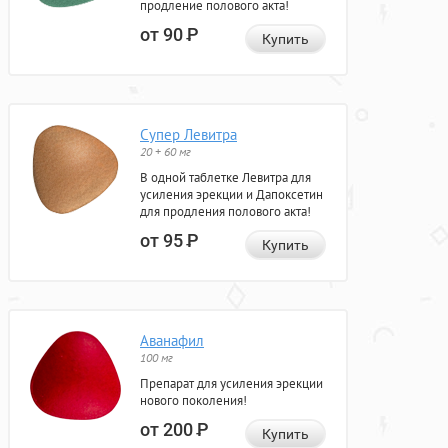
продление полового акта!
от 90
Р
Купить
Супер Левитра
20 + 60 мг
В одной таблетке Левитра для
усиления эрекции и Дапоксетин
для продления полового акта!
от 95
Р
Купить
Аванафил
100 мг
Препарат для усиления эрекции
нового поколения!
от 200
Р
Купить