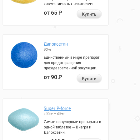
совместимость с алкоголем.
от 65
Р
Купить
Дапоксетин
60мг
Единственный в мире препарат
для предотвращения
преждевременной эякуляции.
от 90
Р
Купить
Super P-force
100мг + 60мг
Самые популярные препараты в
одной таблетке — Виагра и
Дапоксетин.