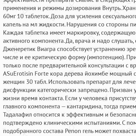
применения и режимы дозирования Внутрь. Храни
60мг 10 таблеток. Доза для усиления сексуально
капель на мл жидкости. Нарушения со стороны п
Каждая таблетка имеет маркировку, содержащу
активного компонента. Да, врача и надо слушать, 
Дженеретик Виагра способствует устранению эре
числе и ее критическую форму (импотенцию). Пр
только после предварительной консультации с вр
ASuErotisin Forte кора дерева йохимбе мощный 
женщин 30 табл. Использовать препарат для леч
дисфункции категорически запрещено. Призван 
жизни время контакта. Если у человека присутст
главного компонента — кантаридина, тогда прие
Тадалафил относится к эффективным и безопасн
подтверждено клиническими испытаниями. С по
подобранного состава Penon гель может похваст