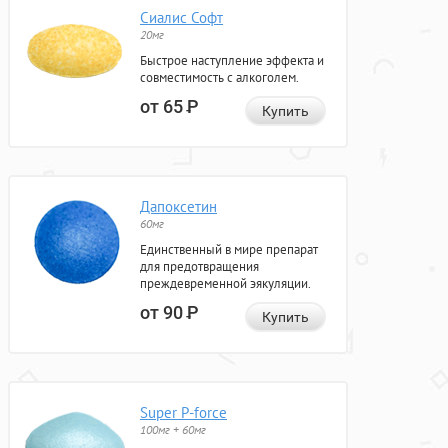
Сиалис Софт
20мг
Быстрое наступление эффекта и
совместимость с алкоголем.
от 65
Р
Купить
Дапоксетин
60мг
Единственный в мире препарат
для предотвращения
преждевременной эякуляции.
от 90
Р
Купить
Super P-force
100мг + 60мг