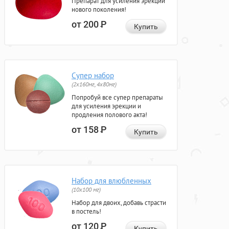
Препарат для усиления эрекции
нового поколения!
от 200
Р
Купить
Супер набор
(2х160мг, 4х80мг)
Попробуй все супер препараты
для усиления эрекции и
продления полового акта!
от 158
Р
Купить
Набор для влюбленных
(10х100 мг)
Набор для двоих, добавь страсти
в постель!
от 120
Р
Купить