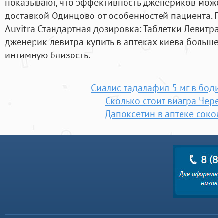
показывают, что эффективность дженериков может
доставкой Одинцово от особенностей пациента. П
Auvitra Стандартная дозировка: Таблетки Левит
дженерик левитра купить в аптеках киева больше 
интимную близость.
Сиалис тадалафил 5 мг в бод
Сколько стоит виагра Чер
Дапоксетин в аптеке соко