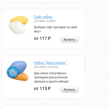
Софт набор
(3x100мг, 3x20мг)
Выбери софт-препарат на свой
вкус!
от 117
Р
Купить
Набор "Два в одном"
(10x100мг, 10x20мг)
Два самых популярных
препарата для усиления
эрекции в одном наборе!
от 115
Р
Купить