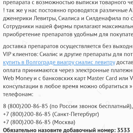
препарата с возможностью выписки товарного ч
! так же у нас постоянно проводятся различные
дженерики Левитры, Сиалиса и Силденафила по 
Cотрудники нашей фирмы прилагают максимальны
приобретение препаратов удобным для покупат
доставка препаратов осуществляется без выходн
VIP клиентов: Сиалис и другие препараты для пот
купить в Волгограде виагру сиалис левитру
достав
оплата принимаются через электронные платежн
Web Money и с банковских карт Master Card или V
консультации в любое время можно обратиться
телефонам:
8
(800
)200-86-85
(
по России звонок бесплатный),
+7
(800
)200-86-85
(
Санкт-Петербург)
+7
(800
)200-86-85
(
Москва)
Обязательно назовите добавочный номер: 3533