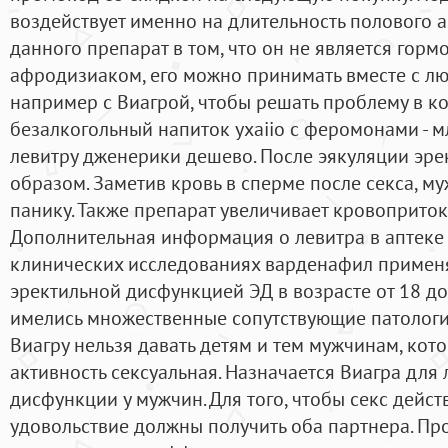
воздействует именно на длительность полового а
данного препарат в том, что он не является гор
афродизиаком, его можно принимать вместе с л
например с Виагрой, чтобы решать проблему в 
безалкогольный напиток yxaiio с феромонами - м
левитру дженерики дешево. После эякуляции эре
образом. Заметив кровь в сперме после секса, м
панику. Также препарат увеличивает кровоприток
Дополнительная информация о левитра в аптеке
клинических исследованиях варденафил применя
эректильной дисфункцией ЭД в возрасте от 18 до 
имелись множественные сопутствующие патологи
Виагру нельзя давать детям и тем мужчинам, ко
активность сексуальная. Назначается Виагра для
дисфункции у мужчин. Для того, чтобы секс дейс
удовольствие должны получить оба партнера. П