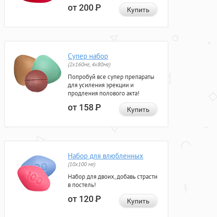
от 200
Р
Купить
Супер набор
(2х160мг, 4х80мг)
Попробуй все супер препараты
для усиления эрекции и
продления полового акта!
от 158
Р
Купить
Набор для влюбленных
(10х100 мг)
Набор для двоих, добавь страсти
в постель!
от 120
Р
Купить