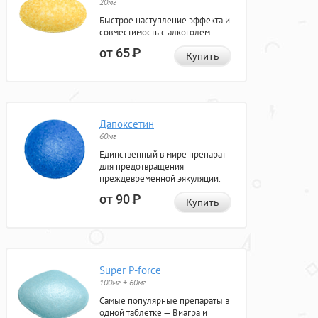
20мг
Быстрое наступление эффекта и
совместимость с алкоголем.
от 65
Р
Купить
Дапоксетин
60мг
Единственный в мире препарат
для предотвращения
преждевременной эякуляции.
от 90
Р
Купить
Super P-force
100мг + 60мг
Самые популярные препараты в
одной таблетке — Виагра и