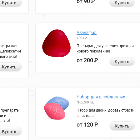
от 90
Р
Купить
Купить
Аванафил
100 мг
евитра для
Препарат для усиления эрекции
 Дапоксетин
нового поколения!
вого акта!
от 200
Р
Купить
Купить
Набор для влюбленных
(10х100 мг)
 препараты
Набор для двоих, добавь страсти
ии и
в постель!
 акта!
от 120
Р
Купить
Купить