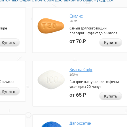
Сиалис
20 мг
мире
Самый долгоиграющий
препарат. Эффект до 36 часов.
от 70
Р
Купить
Купить
Виагра Софт
100мг
ть часов.
Быстрое наступление эффекта,
уже через 20 минут.
Купить
от 65
Р
Купить
Дапоксетин