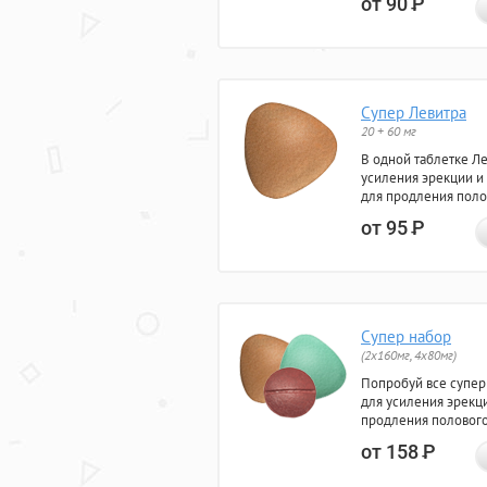
от 90
Р
Супер Левитра
20 + 60 мг
В одной таблетке Л
усиления эрекции и
для продления поло
от 95
Р
Супер набор
(2х160мг, 4х80мг)
Попробуй все супер
для усиления эрекц
продления полового
от 158
Р