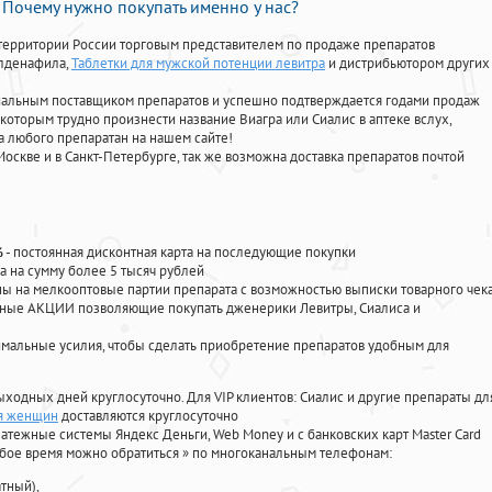
Почему нужно покупать именно у нас?
территории России торговым представителем по продаже препаратов
илденафила
,
Таблетки для мужской потенции левитра
и дистрибьютором других
циальным поставщиком препаратов и успешно подтверждается годами продаж
 которым трудно произнести название Виагра или Сиалис в аптеке вслух,
 любого препаратан на нашем сайте!
Москве и в Санкт-Петербурге, так же возможна доставка препаратов почтой
%
- постоянная дисконтная карта на последующие покупки
а на сумму более 5 тысяч рублей
 на мелкооптовые партии препарата с возможностью выписки товарного чек
личные АКЦИИ позволяющие покупать дженерики Левитры, Сиалиса и
мальные усилия, чтобы сделать приобретение препаратов удобным для
ыходных дней круглосуточно. Для VIP клиентов: Сиалис и другие препараты дл
ля женщин
доставляются круглосуточно
атежные системы Яндекс Деньги, Web Money и с банковских карт Master Card
юбое время можно обратиться
»
по многоканальным телефонам:
тный),