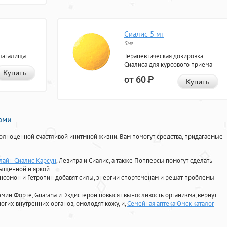
Сиалис 5 мг
5мг
лагалища
Терапевтическая дозировка
Сиалиса для курсового приема
Купить
от 60
Р
Купить
нами
олноценной счастливой инитмной жизни. Вам помогут средства, придагаемые
лайн Сиалис Карсун
, Левитра и Сиалис, а также Попперсы помогут сделать
сыщенной и яркой
Ансомон и Гетропин добавят силы, энергии спортсменам и решат проблемы
ориамин Форте, Guarana и Экдистерон повысят выносливость организма, вернут
огих внутренних органов, омолодят кожу, и,
Семейная аптека Омск каталог