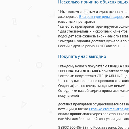
Несколько причино объясняющих 
* Мы являемся первым и единственным на 
дженериков
Виагра в туле цена и адрес
, с
известных препаратов
* качество препаратов гарантируется офи
* для стестинельных и скромных клиентов,
подойдет возможность анонимныого заказа
* быстрая и удобная доставка курьером по 
России в другие регионы 1м классом
Покупать у нас выгодно
! каждому новому покупателю
СКИДКА 10
!
БЕСПЛАТНАЯ ДОСТАВКА
при заказе товар
! оптовым покупателям СПЕЦИАЛЬНЫЕ цены
! так же у нас постоянно проводятся раз
Силденафила по очень выгодным ценам!
Cотрудники нашей фирмы прилагают макси
покупателей
доставка препаратов осуществляется без в
потенции, а так же
Сколько стоит виагра д
оплата принимаются через электронные пл
или Visa для бесплатной консультации в л
8
(800
)200-86-85
(
по России звонок беспла