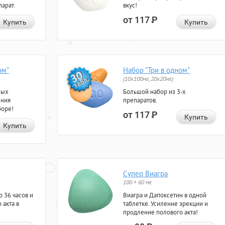
арат.
вкус!
от 117
Р
Купить
Купить
ом"
Набор "Три в одном"
(10x100мг, 20x20мг)
ных
Большой набор из 3-х
ения
препаратов.
боре!
от 117
Р
Купить
Купить
Супер Виагра
100 + 60 мг
 36 часов и
Виагра и Дапоксетин в одной
 акта в
таблетке. Усиление эрекции и
продление полового акта!