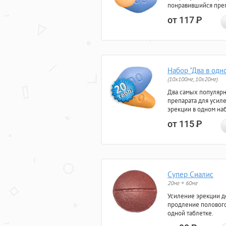
понравившийся преп
от 117
Р
Набор "Два в одн
(10x100мг, 10x20мг)
Два самых популяр
препарата для усил
эрекции в одном на
от 115
Р
Супер Сиалис
20мг + 60мг
Усиление эрекции до
продление полового
одной таблетке.