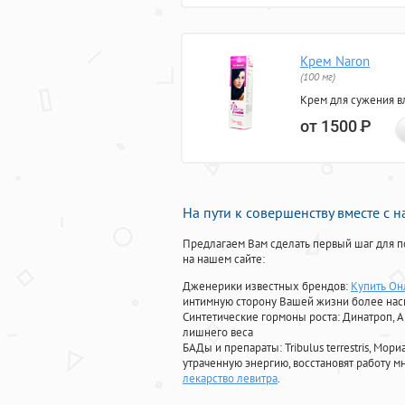
Крем Naron
(100 мг)
Крем для сужения в
от 1500
Р
На пути к совершенству вместе с 
Предлагаем Вам сделать первый шаг для п
на нашем сайте:
Дженерики известных брендов:
Купить Он
интимную сторону Вашей жизни более на
Синтетические гормоны роста
: Динатроп, 
лишнего веса
БАДы и препараты:
Tribulus terrestris, М
утраченную энергию, восстановят работу мн
лекарство левитра
.