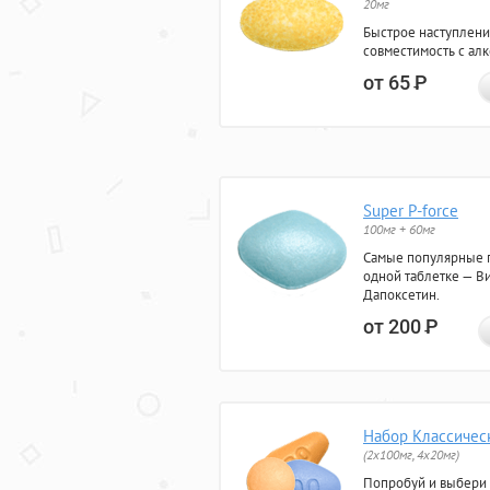
20мг
Быстрое наступлени
совместимость с ал
от 65
Р
Super P-force
100мг + 60мг
Самые популярные 
одной таблетке — Ви
Дапоксетин.
от 200
Р
Набор Классичес
(2x100мг, 4x20мг)
Попробуй и выбери