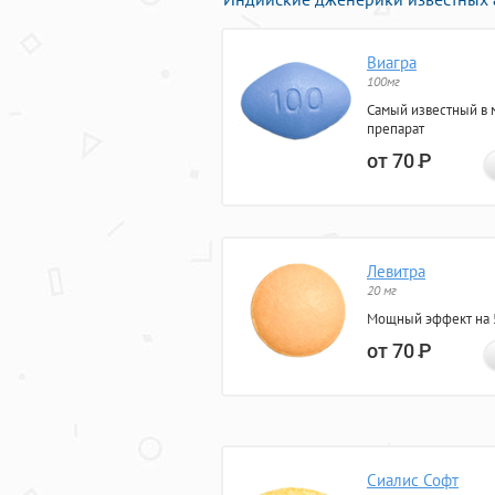
Виагра
100мг
Самый известный в 
препарат
от 70
Р
Левитра
20 мг
Мощный эффект на 5
от 70
Р
Сиалис Софт