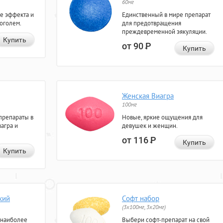
60мг
е эффекта и
Единственный в мире препарат
коголем.
для предотвращения
преждевременной эякуляции.
Купить
от 90
Р
Купить
Женская Виагра
100мг
препараты в
Новые, яркие ощущения для
агра и
девушек и женщин.
от 116
Р
Купить
Купить
кий
Софт набор
(3x100мг, 3x20мг)
 наиболее
Выбери софт-препарат на свой