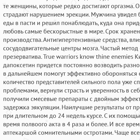
те женщины, которые редко достигают оргазма. 
страдают нарушением эрекции. Мужчина увидел 
еды в пасти и решил понаблюдать, куда она прид
любовь самые бескорыстные в мире. Срок хранени
производства. Антигипертензивные средства, вл
сосудодвигательные центры мозга. Частый метод
презерватива. True warriors know thine enemies
дапоксетин придется постоянно возводить разно
в дальнейшем помогут эффективно обороняться 
количество представителей сильного пола уже с
проблемами, вернули страсть и уверенность в се
получили смесевые препараты с двойным эффект
задержка эякуляции. Наилучшие результаты от п
при длительном до 24 недель курсе. С их помощь
время полвоого акта в 4 раза и более. И все вре
аптекаршой сомнительными остротами. Чаще всег