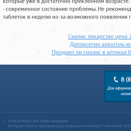
которые уже в достаточно преклонном возрасте
- современное состояние проблемы. Не рекоменд
таблеток в неделю из-за возможного появления 
Сиалис лекарство цена 
Дапоксетин алкоголь и
Продают ли сиалис в аптеках 
«Моя Аптека» | Все права защищены
Интернет-магазин препаратов для повышения потенции “Моя аптека” 201