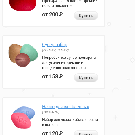
Препарат для усиления эрекции
нового поколения!
от 200
Р
Купить
Супер набор
(2х160мг, 4х80мг)
Попробуй все супер препараты
для усиления эрекции и
продления полового акта!
от 158
Р
Купить
Набор для влюбленных
(10х100 мг)
Набор для двоих, добавь страсти
в постель!
от 120
Р
Купить