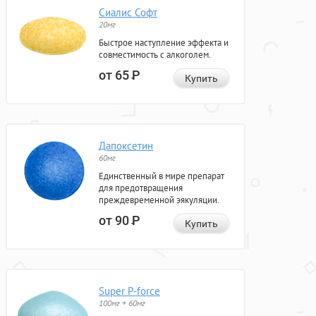
Сиалис Софт
20мг
Быстрое наступление эффекта и
совместимость с алкоголем.
от 65
Р
Купить
Дапоксетин
60мг
Единственный в мире препарат
для предотвращения
преждевременной эякуляции.
от 90
Р
Купить
Super P-force
100мг + 60мг