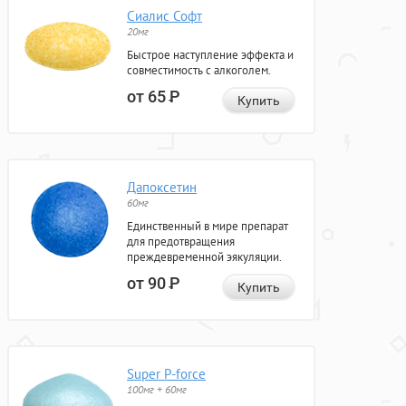
Сиалис Софт
20мг
Быстрое наступление эффекта и
совместимость с алкоголем.
от 65
Р
Купить
Дапоксетин
60мг
Единственный в мире препарат
для предотвращения
преждевременной эякуляции.
от 90
Р
Купить
Super P-force
100мг + 60мг