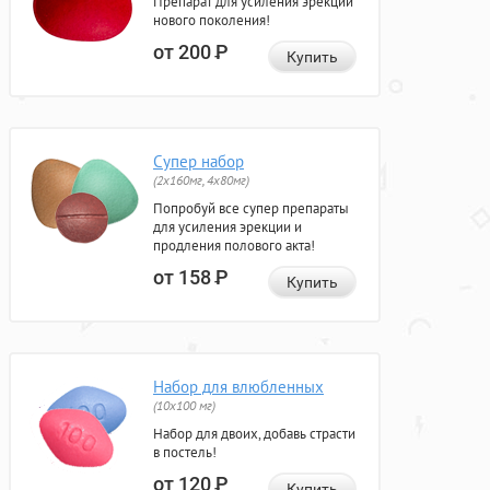
Препарат для усиления эрекции
нового поколения!
от 200
Р
Купить
Супер набор
(2х160мг, 4х80мг)
Попробуй все супер препараты
для усиления эрекции и
продления полового акта!
от 158
Р
Купить
Набор для влюбленных
(10х100 мг)
Набор для двоих, добавь страсти
в постель!
от 120
Р
Купить