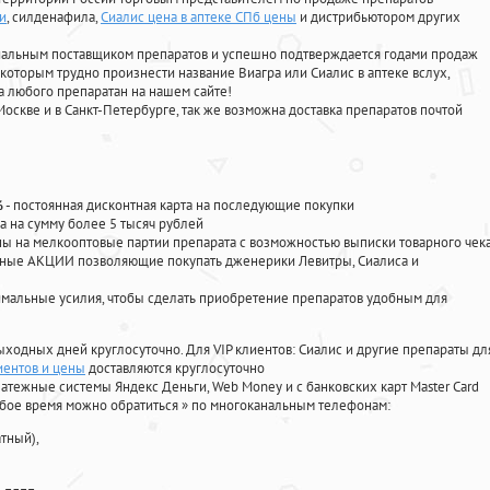
и
, силденафила
,
Сиалис цена в аптеке СПб цены
и дистрибьютором других
циальным поставщиком препаратов и успешно подтверждается годами продаж
 которым трудно произнести название Виагра или Сиалис в аптеке вслух,
 любого препаратан на нашем сайте!
Москве и в Санкт-Петербурге, так же возможна доставка препаратов почтой
%
- постоянная дисконтная карта на последующие покупки
а на сумму более 5 тысяч рублей
 на мелкооптовые партии препарата с возможностью выписки товарного чек
личные АКЦИИ позволяющие покупать дженерики Левитры, Сиалиса и
мальные усилия, чтобы сделать приобретение препаратов удобным для
ыходных дней круглосуточно. Для VIP клиентов: Сиалис и другие препараты дл
иентов и цены
доставляются круглосуточно
атежные системы Яндекс Деньги, Web Money и с банковских карт Master Card
юбое время можно обратиться
»
по многоканальным телефонам:
тный),