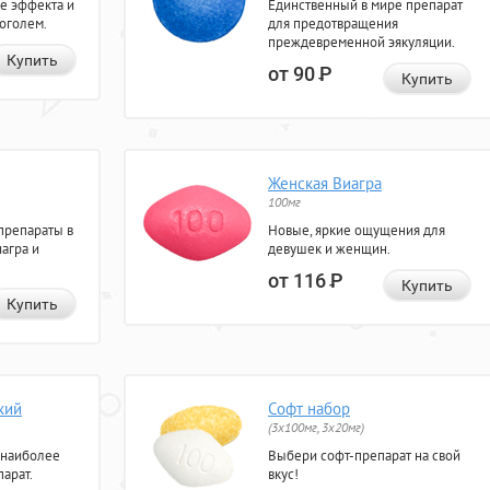
е эффекта и
Единственный в мире препарат
коголем.
для предотвращения
преждевременной эякуляции.
Купить
от 90
Р
Купить
Женская Виагра
100мг
препараты в
Новые, яркие ощущения для
агра и
девушек и женщин.
от 116
Р
Купить
Купить
кий
Софт набор
(3x100мг, 3x20мг)
 наиболее
Выбери софт-препарат на свой
арат.
вкус!