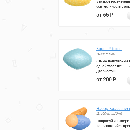
Быстрое наступлени
совместимость с ал
от 65
Р
Super P-force
100мг + 60мг
Самые популярные 
одной таблетке — Ви
Дапоксетин.
от 200
Р
Набор Классичес
(2x100мг, 4x20мг)
Попробуй и выбери
понравившийся преп