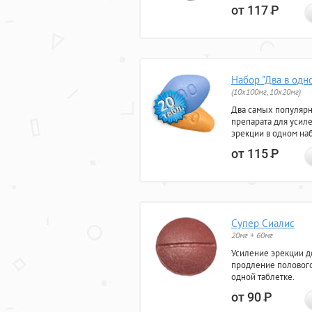
от 117
Р
Набор "Два в одн
(10x100мг, 10x20мг)
Два самых популяр
препарата для усил
эрекции в одном на
от 115
Р
Супер Сиалис
20мг + 60мг
Усиление эрекции до
продление полового
одной таблетке.
от 90
Р