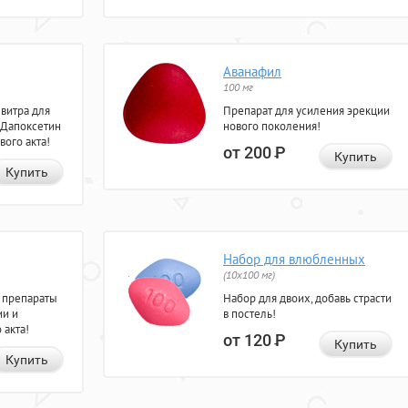
Аванафил
100 мг
евитра для
Препарат для усиления эрекции
 Дапоксетин
нового поколения!
вого акта!
от 200
Р
Купить
Купить
Набор для влюбленных
(10х100 мг)
 препараты
Набор для двоих, добавь страсти
ии и
в постель!
 акта!
от 120
Р
Купить
Купить