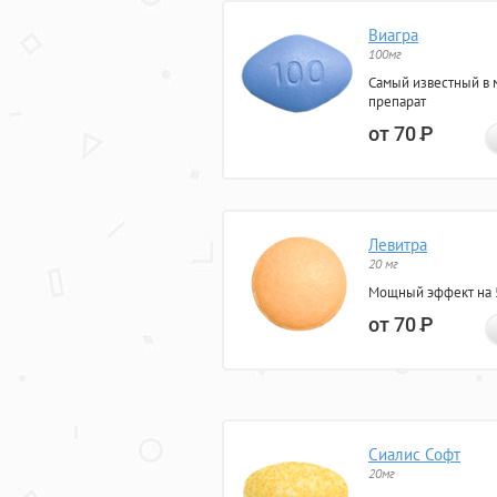
Виагра
100мг
Самый известный в 
препарат
от 70
Р
Левитра
20 мг
Мощный эффект на 5
от 70
Р
Сиалис Софт
20мг