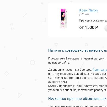
Крем Naron
(100 мг)
Крем для сужения в
от 1500
Р
На пути к совершенству вместе с 
Предлагаем Вам сделать первый шаг для п
на нашем сайте:
Дженерики известных брендов:
Левитра т
интимную сторону Вашей жизни более на
Синтетические гормоны роста
: Динатроп, 
лишнего веса
БАДы и препараты:
Tribulus terrestris, М
утраченную энергию, восстановят работу мн
Несколько причино объясняющих 
* Мы являемся первым и единственным на 