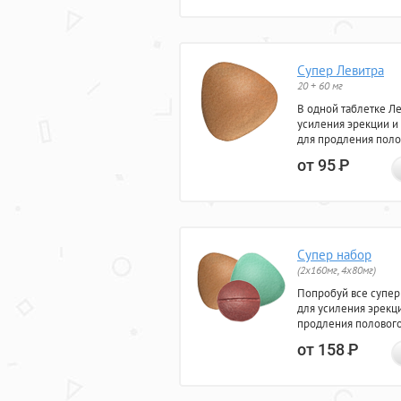
Супер Левитра
20 + 60 мг
В одной таблетке Л
усиления эрекции и
для продления поло
от 95
Р
Супер набор
(2х160мг, 4х80мг)
Попробуй все супер
для усиления эрекц
продления полового
от 158
Р