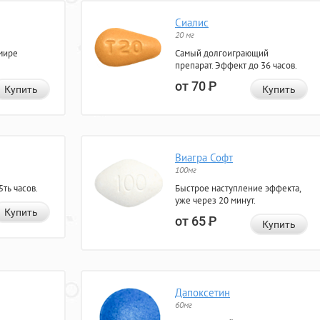
Сиалис
20 мг
мире
Самый долгоиграющий
препарат. Эффект до 36 часов.
от 70
Р
Купить
Купить
Виагра Софт
100мг
ть часов.
Быстрое наступление эффекта,
уже через 20 минут.
Купить
от 65
Р
Купить
Дапоксетин
60мг