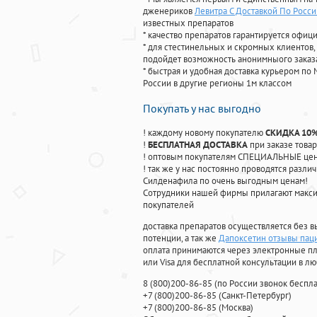
дженериков
Левитра С Доставкой По Росси
известных препаратов
* качество препаратов гарантируется офи
* для стестинельных и скромных клиентов,
подойдет возможность анонимныого заказа
* быстрая и удобная доставка курьером по 
России в другие регионы 1м классом
Покупать у нас выгодно
! каждому новому покупателю
СКИДКА 10
!
БЕСПЛАТНАЯ ДОСТАВКА
при заказе товар
! оптовым покупателям СПЕЦИАЛЬНЫЕ цены
! так же у нас постоянно проводятся раз
Силденафила по очень выгодным ценам!
Cотрудники нашей фирмы прилагают макси
покупателей
доставка препаратов осуществляется без в
потенции, а так же
Дапоксетин отзывы пац
оплата принимаются через электронные пл
или Visa для бесплатной консультации в л
8
(800
)200-86-85
(
по России звонок беспла
+7
(800
)200-86-85
(
Санкт-Петербург)
+7
(800
)200-86-85
(
Москва)