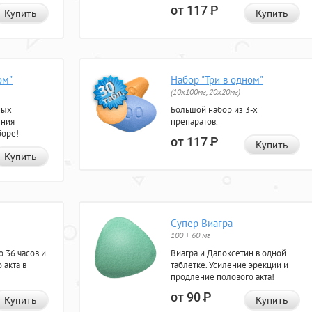
от 117
Р
Купить
Купить
ом"
Набор "Три в одном"
(10x100мг, 20x20мг)
ных
Большой набор из 3-х
ения
препаратов.
боре!
от 117
Р
Купить
Купить
Супер Виагра
100 + 60 мг
 36 часов и
Виагра и Дапоксетин в одной
 акта в
таблетке. Усиление эрекции и
продление полового акта!
от 90
Р
Купить
Купить