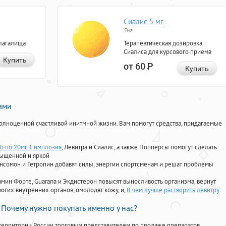
Сиалис 5 мг
5мг
лагалища
Терапевтическая дозировка
Сиалиса для курсового приема
Купить
от 60
Р
Купить
нами
олноценной счастливой инитмной жизни. Вам помогут средства, придагаемые
аб по 20мг 1 имплозия
, Левитра и Сиалис, а также Попперсы помогут сделать
сыщенной и яркой
Ансомон и Гетропин добавят силы, энергии спортсменам и решат проблемы
ориамин Форте, Guarana и Экдистерон повысят выносливость организма, вернут
огих внутренних органов, омолодят кожу, и,
В чем лучше растворить левитру
.
Почему нужно покупать именно у нас?
территории России торговым представителем по продаже препаратов