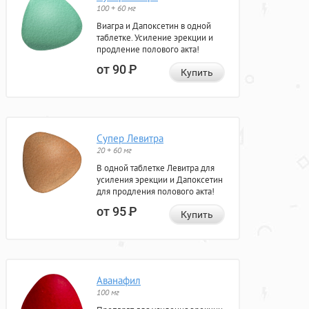
100 + 60 мг
Виагра и Дапоксетин в одной
таблетке. Усиление эрекции и
продление полового акта!
от 90
Р
Купить
Супер Левитра
20 + 60 мг
В одной таблетке Левитра для
усиления эрекции и Дапоксетин
для продления полового акта!
от 95
Р
Купить
Аванафил
100 мг