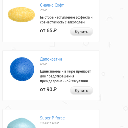
Сиалис Софт
20мг
Быстрое наступление эффекта и
совместимость с алкоголем.
от 65
Р
Купить
Дапоксетин
60мг
Единственный в мире препарат
для предотвращения
преждевременной эякуляции.
от 90
Р
Купить
Super P-force
100мг + 60мг