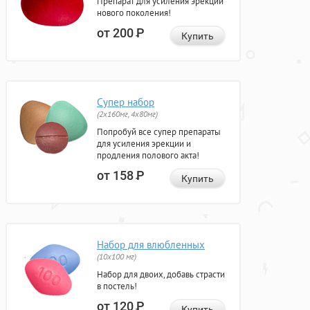
Препарат для усиления эрекции
нового поколения!
от 200
Р
Купить
Супер набор
(2х160мг, 4х80мг)
Попробуй все супер препараты
для усиления эрекции и
продления полового акта!
от 158
Р
Купить
Набор для влюбленных
(10х100 мг)
Набор для двоих, добавь страсти
в постель!
от 120
Р
Купить