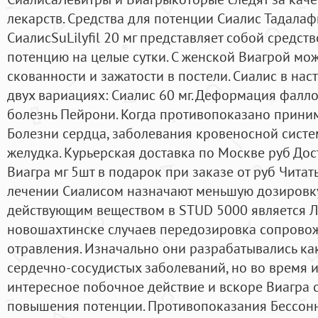
лекарств. Средства для потенции Сиалис Тадалаф
СиалисSuLilyfil 20 мг представляет собой средс
потенцию на целые сутки. С женской Виагрой мож
скованности и зажатости в постели. Сиалис в на
двух вариациях: Сиалис 60 мг. Деформация фалл
болезнь Пейрони. Когда противопоказано прини
Болезни сердца, заболевания кровеносной систем
желудка. Курьерская доставка по Москве руб Дос
Виагра мг 5шт в подарок при заказе от руб Чита
лечении Сиалисом назначают меньшую дозировк
действующим веществом в STUD 5000 является Ли
новошахтинске случаев передозировка сопрово
отравления. Изначально они разрабатывались ка
сердечно-сосудистых заболеваний, но во время 
интересное побочное действие и вскоре Виагра 
повышения потенции. Противопоказания Бессонни