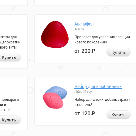
Аванафил
100 мг
евитра для
Препарат для усиления эрекции
 Дапоксетин
нового поколения!
вого акта!
от 200
Р
Купить
Купить
Набор для влюбленных
(10х100 мг)
 препараты
Набор для двоих, добавь страсти
ии и
в постель!
 акта!
от 120
Р
Купить
Купить