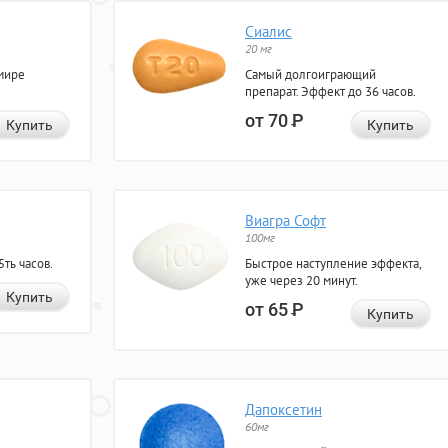
Сиалис
20 мг
мире
Самый долгоиграющий
препарат. Эффект до 36 часов.
от 70
Р
Купить
Купить
Виагра Софт
100мг
ть часов.
Быстрое наступление эффекта,
уже через 20 минут.
Купить
от 65
Р
Купить
Дапоксетин
60мг