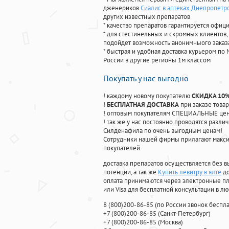
дженериков
Сиалис в аптеках Днепропетр
других известных препаратов
* качество препаратов гарантируется офи
* для стестинельных и скромных клиентов,
подойдет возможность анонимныого заказа
* быстрая и удобная доставка курьером по 
России в другие регионы 1м классом
Покупать у нас выгодно
! каждому новому покупателю
СКИДКА 10
!
БЕСПЛАТНАЯ ДОСТАВКА
при заказе товар
! оптовым покупателям СПЕЦИАЛЬНЫЕ цены
! так же у нас постоянно проводятся раз
Силденафила по очень выгодным ценам!
Cотрудники нашей фирмы прилагают макси
покупателей
доставка препаратов осуществляется без в
потенции, а так же
Купить левитру в ялте
до
оплата принимаются через электронные пл
или Visa для бесплатной консультации в л
8
(800
)200-86-85
(
по России звонок беспла
+7
(800
)200-86-85
(
Санкт-Петербург)
+7
(800
)200-86-85
(
Москва)