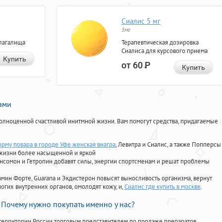
Сиалис 5 мг
5мг
лагалища
Терапевтическая дозировка
Сиалиса для курсового приема
Купить
от 60
Р
Купить
нами
олноценной счастливой инитмной жизни. Вам помогут средства, придагаемые
рму повара в городе Уфе женская виагра
, Левитра и Сиалис, а также Попперсы
 жизни более насыщенной и яркой
Ансомон и Гетропин добавят силы, энергии спортсменам и решат проблемы
ориамин Форте, Guarana и Экдистерон повысят выносливость организма, вернут
огих внутренних органов, омолодят кожу, и,
Сиалис где купить в москве
.
Почему нужно покупать именно у нас?
территории России торговым представителем по продаже препаратов