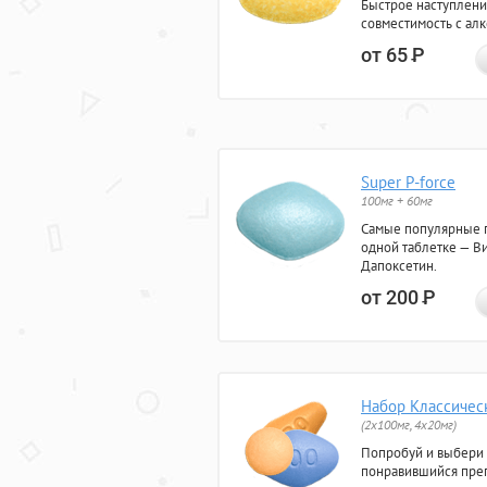
Быстрое наступлени
совместимость с ал
от 65
Р
Super P-force
100мг + 60мг
Самые популярные 
одной таблетке — Ви
Дапоксетин.
от 200
Р
Набор Классичес
(2x100мг, 4x20мг)
Попробуй и выбери
понравившийся преп