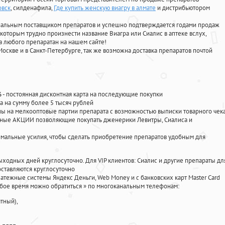
овск
, силденафила
,
Где купить женскую виагру в алмате
и дистрибьютором
циальным поставщиком препаратов и успешно подтверждается годами продаж
 которым трудно произнести название Виагра или Сиалис в аптеке вслух,
 любого препаратан на нашем сайте!
Москве и в Санкт-Петербурге, так же возможна доставка препаратов почтой
%
- постоянная дисконтная карта на последующие покупки
а на сумму более 5 тысяч рублей
 на мелкооптовые партии препарата с возможностью выписки товарного чек
личные АКЦИИ позволяющие покупать дженерики Левитры, Сиалиса и
мальные усилия, чтобы сделать приобретение препаратов удобным для
ыходных дней круглосуточно. Для VIP клиентов: Сиалис и другие препараты дл
ставляются круглосуточно
атежные системы Яндекс Деньги, Web Money и с банковских карт Master Card
юбое время можно обратиться
»
по многоканальным телефонам:
тный),