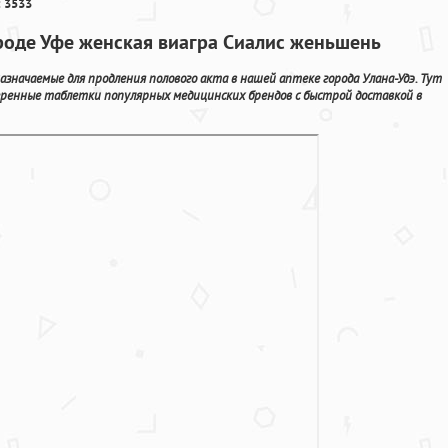
 3533
роде Уфе женская виагра Сиалис женьшень
значаемые для продления полового акта в нашей аптеке города Улана-Удэ. Тут
енные таблетки популярных медицинских брендов с быстрой доставкой в