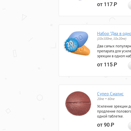
от 117
Р
Набор "Два в одн
(10x100мг, 10x20мг)
Два самых популяр
препарата для усил
эрекции в одном на
от 115
Р
Супер Сиалис
20мг + 60мг
Усиление эрекции до
продление полового
одной таблетке.
от 90
Р