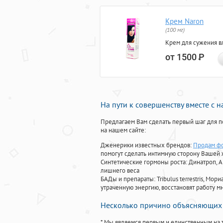
Крем Naron
(100 мг)
Крем для сужения в
от 1500
Р
На пути к совершенству вместе с 
Предлагаем Вам сделать первый шаг для п
на нашем сайте:
Дженерики известных брендов:
Продам фо
помогут сделать интимную сторону Вашей
Синтетические гормоны роста
: Динатроп, 
лишнего веса
БАДы и препараты:
Tribulus terrestris, М
утраченную энергию, восстановят работу мн
Несколько причино объясняющих 
* Мы являемся первым и единственным на 