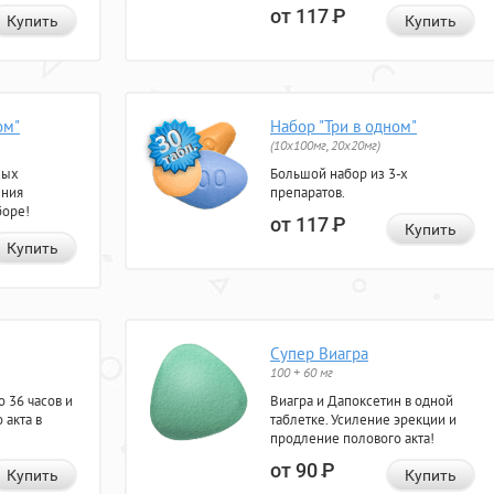
от 117
Р
Купить
Купить
ом"
Набор "Три в одном"
(10x100мг, 20x20мг)
ных
Большой набор из 3-х
ения
препаратов.
боре!
от 117
Р
Купить
Купить
Супер Виагра
100 + 60 мг
 36 часов и
Виагра и Дапоксетин в одной
 акта в
таблетке. Усиление эрекции и
продление полового акта!
от 90
Р
Купить
Купить