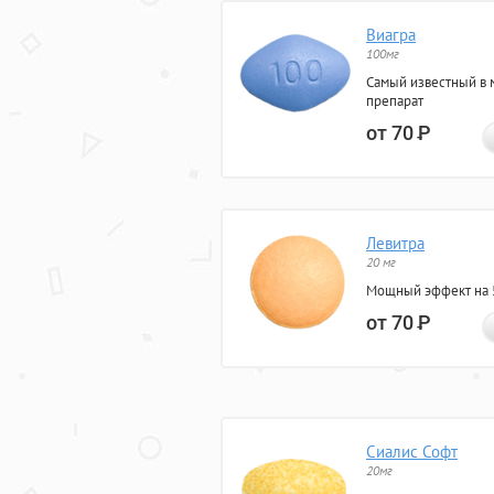
Виагра
100мг
Самый известный в 
препарат
от 70
Р
Левитра
20 мг
Мощный эффект на 5
от 70
Р
Сиалис Софт
20мг