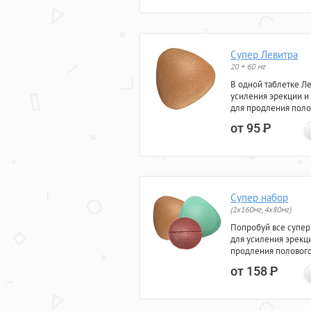
Супер Левитра
20 + 60 мг
В одной таблетке Л
усиления эрекции и
для продления поло
от 95
Р
Супер набор
(2х160мг, 4х80мг)
Попробуй все супер
для усиления эрекц
продления полового
от 158
Р