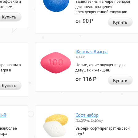
е эффекта и
Единственный в мире препарат
коголем.
для предотвращения
преждевременной эякуляции.
Купить
от 90
Р
Купить
Женская Виагра
100мг
препараты в
Новые, яркие ощущения для
агра и
девушек и женщин.
от 116
Р
Купить
Купить
кий
Софт набор
(3x100мг, 3x20мг)
 наиболее
Выбери софт-препарат на свой
арат.
вкус!