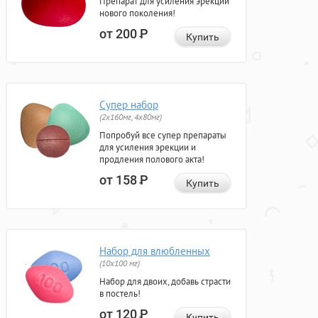
Препарат для усиления эрекции
нового поколения!
от 200
Р
Купить
Супер набор
(2х160мг, 4х80мг)
Попробуй все супер препараты
для усиления эрекции и
продления полового акта!
от 158
Р
Купить
Набор для влюбленных
(10х100 мг)
Набор для двоих, добавь страсти
в постель!
от 120
Р
Купить