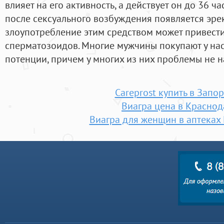
влияет на его активность, а действует он до 36 час
после сексуального возбуждения появляется эре
злоупотребление этим средством может привести
сперматозоидов. Многие мужчины покупают у на
потенции, причем у многих из них проблемы не н
Careprost купить в Запо
Виагра цена в Краснод
Виагра для женщин в аптеках