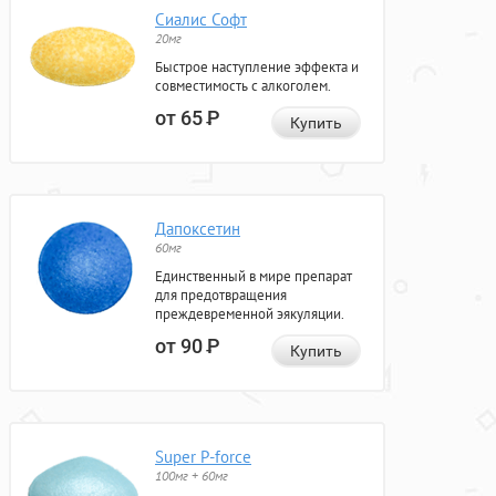
Сиалис Софт
20мг
Быстрое наступление эффекта и
совместимость с алкоголем.
от 65
Р
Купить
Дапоксетин
60мг
Единственный в мире препарат
для предотвращения
преждевременной эякуляции.
от 90
Р
Купить
Super P-force
100мг + 60мг