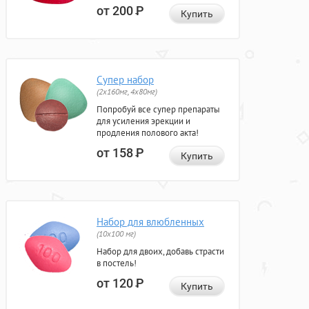
от 200
Р
Купить
Супер набор
(2х160мг, 4х80мг)
Попробуй все супер препараты
для усиления эрекции и
продления полового акта!
от 158
Р
Купить
Набор для влюбленных
(10х100 мг)
Набор для двоих, добавь страсти
в постель!
от 120
Р
Купить