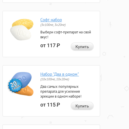
Софт набор
(3x100мг, 3x20мг)
Выбери софт-препарат на свой
вкус!
от 117
Р
Купить
Набор "Два в одном"
(10x100мг, 10x20мг)
Два самых популярных
препарата для усиления
эрекции в одном наборе!
от 115
Р
Купить