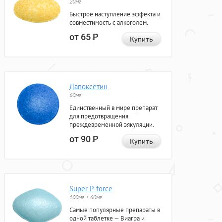
20мг
Быстрое наступление эффекта и
совместимость с алкоголем.
от 65
Р
Купить
Дапоксетин
60мг
Единственный в мире препарат
для предотвращения
преждевременной эякуляции.
от 90
Р
Купить
Super P-force
100мг + 60мг
Самые популярные препараты в
одной таблетке — Виагра и