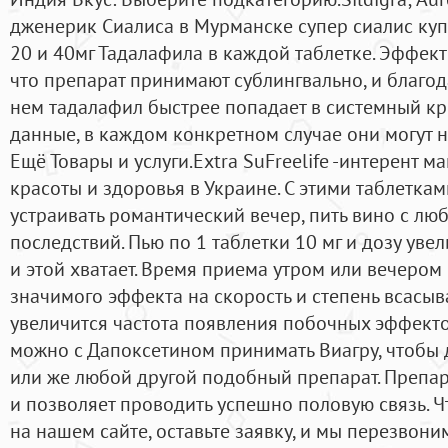
дженерик Сиалиса в Мурманске супер сиалис ку
20 и 40мг Тадалафила в каждой таблетке. Эффект 
что препарат принимают сублингвально, и благо
нем тадалафил быстрее попадает в системный кр
данные, в каждом конкретном случае они могут н
Ещё Товары и услуги.Extra SuFreelife -интерент 
красоты и здоровья в Украине. С этими таблетка
устраивать романтический вечер, пить вино с л
последствий. Пью по 1 таблетки 10 мг и дозу увел
и этой хватает. Время приема утром или вечером
значимого эффекта на скорость и степень всасы
увеличится частота появления побочных эффекто
можно с Дапоксетином принимать Виагру, чтобы
или же любой другой подобный препарат. Препар
и позволяет проводить успешно половую связь. Чт
на нашем сайте, оставьте заявку, и мы перезвоним