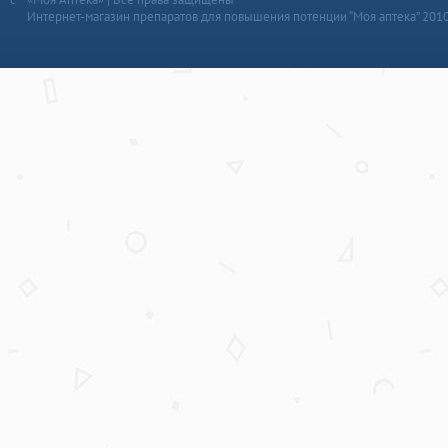
Интернет-магазин препаратов для повышения потенции “Моя аптека” 201