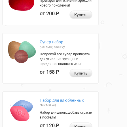
Препарат для усиления эрекции
нового поколения!
от 200
Р
Купить
Супер набор
(2х160мг, 4х80мг)
Попробуй все супер препараты
для усиления эрекции и
продления полового акта!
от 158
Р
Купить
Набор для влюбленных
(10х100 мг)
Набор для двоих, добавь страсти
в постель!
от 120
Р
Купить