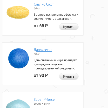
Сиалис Софт
20мг
Быстрое наступление эффекта и
совместимость с алкоголем.
от 65
Р
Купить
Дапоксетин
60мг
Единственный в мире препарат
для предотвращения
преждевременной эякуляции.
от 90
Р
Купить
Super P-force
100мг + 60мг