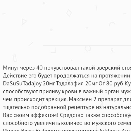
Минут через 40 почувствовал такой зверский стоя
Действие его будет продолжаться на протяжении в
DaSuSuTadajoy 20мг Тадалафил 20мг От 80 руб К
способствуют приливу крови в важный орган мужс
чем происходит эрекция. Максмен 2 препарат дл
тщательно подобранной рецептуре из натуральн
Вас своим эффектом! Средство также способствуе
способного увеличить количество мужского семе
Индия Вкус: Выберите подкатегорию.Sildigra; Aur