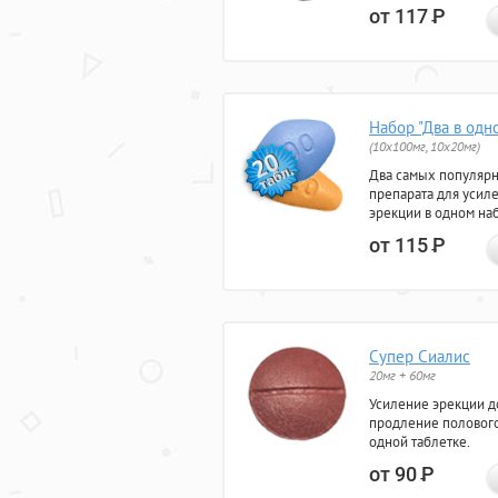
от 117
Р
Набор "Два в одн
(10x100мг, 10x20мг)
Два самых популяр
препарата для усил
эрекции в одном на
от 115
Р
Супер Сиалис
20мг + 60мг
Усиление эрекции до
продление полового
одной таблетке.
от 90
Р