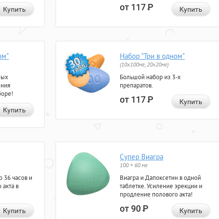
от 117
Р
Купить
Купить
ом"
Набор "Три в одном"
(10x100мг, 20x20мг)
ных
Большой набор из 3-х
ения
препаратов.
боре!
от 117
Р
Купить
Купить
Супер Виагра
100 + 60 мг
 36 часов и
Виагра и Дапоксетин в одной
 акта в
таблетке. Усиление эрекции и
продление полового акта!
от 90
Р
Купить
Купить