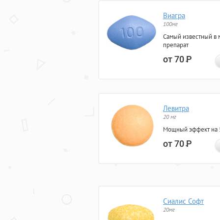
Виагра
100мг
Самый известный в 
препарат
от 70
Р
Левитра
20 мг
Мощный эффект на 5
от 70
Р
Сиалис Софт
20мг