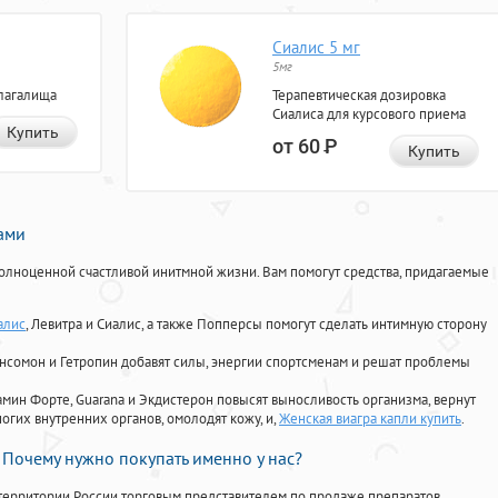
Сиалис 5 мг
5мг
лагалища
Терапевтическая дозировка
Сиалиса для курсового приема
Купить
от 60
Р
Купить
нами
олноценной счастливой инитмной жизни. Вам помогут средства, придагаемые
алис
, Левитра и Сиалис, а также Попперсы помогут сделать интимную сторону
Ансомон и Гетропин добавят силы, энергии спортсменам и решат проблемы
ориамин Форте, Guarana и Экдистерон повысят выносливость организма, вернут
огих внутренних органов, омолодят кожу, и,
Женская виагра капли купить
.
Почему нужно покупать именно у нас?
территории России торговым представителем по продаже препаратов