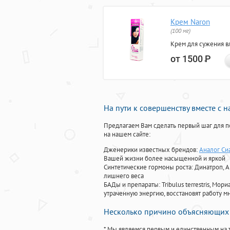
Крем Naron
(100 мг)
Крем для сужения в
от 1500
Р
На пути к совершенству вместе с 
Предлагаем Вам сделать первый шаг для п
на нашем сайте:
Дженерики известных брендов:
Аналог Си
Вашей жизни более насыщенной и яркой
Синтетические гормоны роста
: Динатроп, 
лишнего веса
БАДы и препараты:
Tribulus terrestris, М
утраченную энергию, восстановят работу мн
Несколько причино объясняющих 
* Мы являемся первым и единственным на 