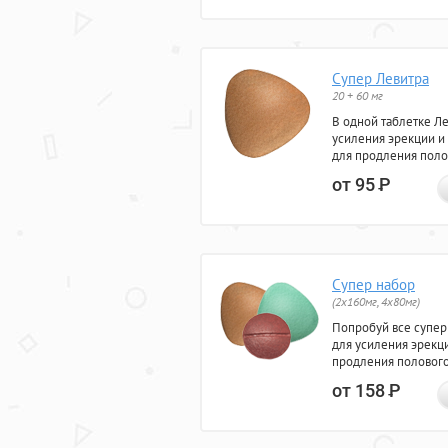
Супер Левитра
20 + 60 мг
В одной таблетке Л
усиления эрекции и
для продления поло
от 95
Р
Супер набор
(2х160мг, 4х80мг)
Попробуй все супер
для усиления эрекц
продления полового
от 158
Р