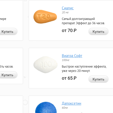
Сиалис
20 мг
мире
Самый долгоиграющий
препарат. Эффект до 36 часов.
от 70
Р
Купить
Купить
Виагра Софт
100мг
ть часов.
Быстрое наступление эффекта,
уже через 20 минут.
Купить
от 65
Р
Купить
Дапоксетин
60мг