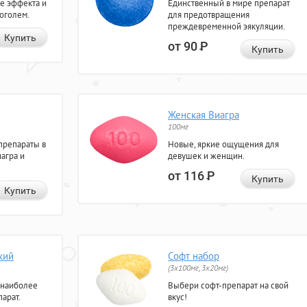
е эффекта и
Единственный в мире препарат
коголем.
для предотвращения
преждевременной эякуляции.
Купить
от 90
Р
Купить
Женская Виагра
100мг
препараты в
Новые, яркие ощущения для
агра и
девушек и женщин.
от 116
Р
Купить
Купить
кий
Софт набор
(3x100мг, 3x20мг)
 наиболее
Выбери софт-препарат на свой
арат.
вкус!