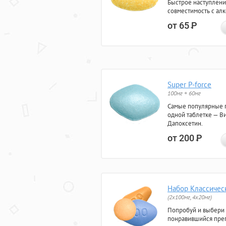
Быстрое наступлени
совместимость с ал
от 65
Р
Super P-force
100мг + 60мг
Самые популярные 
одной таблетке — Ви
Дапоксетин.
от 200
Р
Набор Классичес
(2x100мг, 4x20мг)
Попробуй и выбери
понравившийся преп