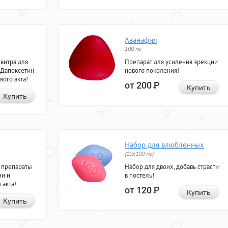
Аванафил
100 мг
евитра для
Препарат для усиления эрекции
 Дапоксетин
нового поколения!
вого акта!
от 200
Р
Купить
Купить
Набор для влюбленных
(10х100 мг)
 препараты
Набор для двоих, добавь страсти
ии и
в постель!
 акта!
от 120
Р
Купить
Купить