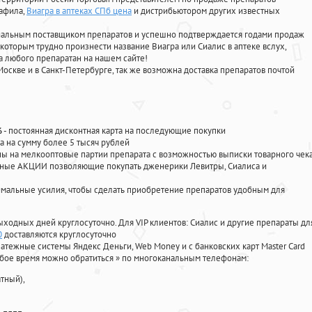
нафила
,
Виагра в аптеках СПб цена
и дистрибьютором других известных
циальным поставщиком препаратов и успешно подтверждается годами продаж
 которым трудно произнести название Виагра или Сиалис в аптеке вслух,
 любого препаратан на нашем сайте!
Москве и в Санкт-Петербурге, так же возможна доставка препаратов почтой
%
- постоянная дисконтная карта на последующие покупки
а на сумму более 5 тысяч рублей
 на мелкооптовые партии препарата с возможностью выписки товарного чек
личные АКЦИИ позволяющие покупать дженерики Левитры, Сиалиса и
мальные усилия, чтобы сделать приобретение препаратов удобным для
ыходных дней круглосуточно. Для VIP клиентов: Сиалис и другие препараты дл
0
доставляются круглосуточно
атежные системы Яндекс Деньги, Web Money и с банковских карт Master Card
юбое время можно обратиться
»
по многоканальным телефонам:
тный),