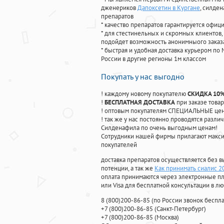
дженериков
Дапоксетин в Кургане
, силде
препаратов
* качество препаратов гарантируется офи
* для стестинельных и скромных клиентов,
подойдет возможность анонимныого заказа
* быстрая и удобная доставка курьером по 
России в другие регионы 1м классом
Покупать у нас выгодно
! каждому новому покупателю
СКИДКА 10
!
БЕСПЛАТНАЯ ДОСТАВКА
при заказе товар
! оптовым покупателям СПЕЦИАЛЬНЫЕ цены
! так же у нас постоянно проводятся раз
Силденафила по очень выгодным ценам!
Cотрудники нашей фирмы прилагают макси
покупателей
доставка препаратов осуществляется без в
потенции, а так же
Как принимать сиалис 2
оплата принимаются через электронные пл
или Visa для бесплатной консультации в л
8
(800
)200-86-85
(
по России звонок беспла
+7
(800
)200-86-85
(
Санкт-Петербург)
+7
(800
)200-86-85
(
Москва)